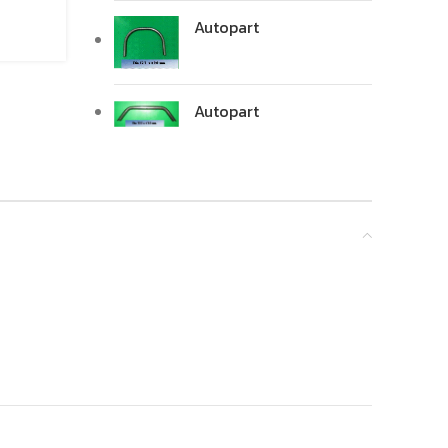
Autopart
Autopart