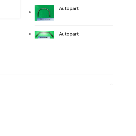
Autopart
Autopart