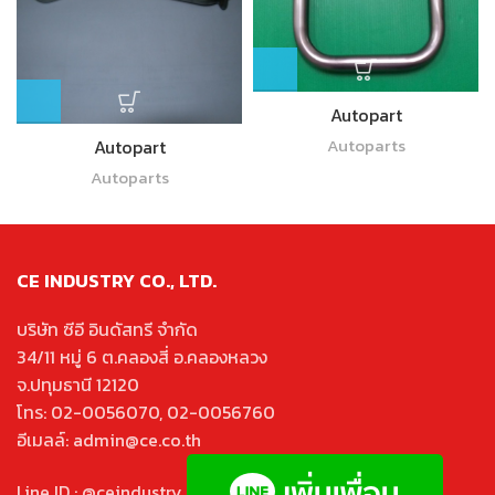
Autopart
Autoparts
Autopart
Autoparts
CE INDUSTRY CO., LTD.
บริษัท ซีอี อินดัสทรี จำกัด
34/11 หมู่ 6 ต.คลองสี่ อ.คลองหลวง
จ.ปทุมธานี 12120
โทร: 02-0056070, 02-0056760
อีเมลล์: admin@ce.co.th
Line ID : @ceindustry