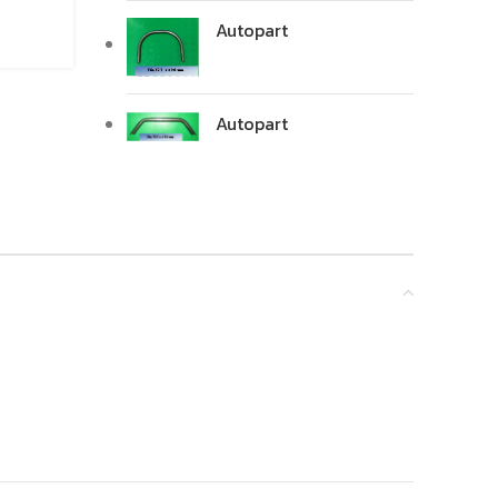
Autopart
Autopart