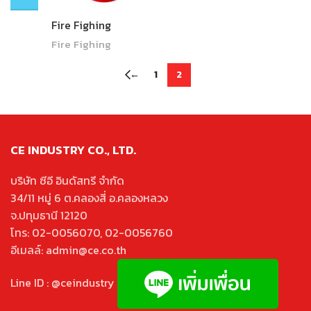
Fire Fighing
Fire Fighing
←
1
2
CE INDUSTRY CO., LTD.
บริษัท ซีอี อินดัสทรี จำกัด
34/11 หมู่ 6 ต.คลองสี่ อ.คลองหลวง
จ.ปทุมธานี 12120
โทร: 02-0056070, 02-0056760
อีเมลล์: admin@ce.co.th
Line ID : @ceindustry